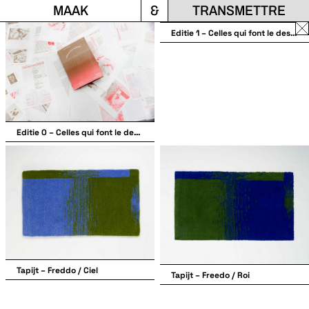
MAAK
&
TRANSMETTRE
Fe
Editie 1 – Celles qui font le design
la
fen
Editie 0 – Celles qui font le design
Tapijt – Freddo / Ciel
Tapijt – Freedo / Roi