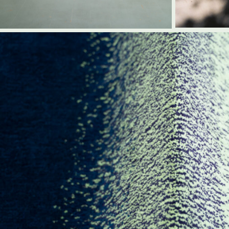
Amarrées - AuCharbon
Bold dualities - Milan design week
+
PUBLICATIONS
Beaux Arts magazine - The Savoir-Faire N°2
Podcast : Together Women Rise by Cécile Meun
RTBF - Le prix Jeunes artistes Maak & Transme
Sabato - The 100 design
+