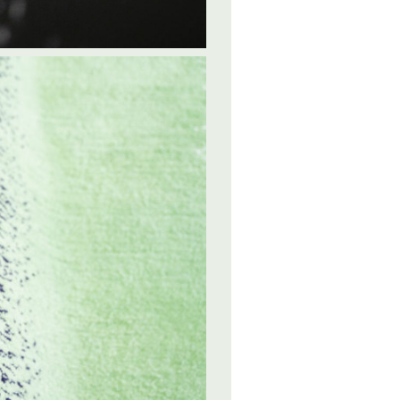
BE
2024
IT
2024
FR
2026
ier
BE
2026
L'Avenir - « Maak et transmettre » : un trio de “tufteuses”
BE
2026
ttre
BE
2025
BE
2025