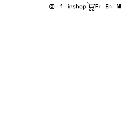
—
f
—
in
shop
Fr
En
Nl