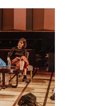
BE
2025
ity
BE
2025
BE
2024 - 2025
BE
2023
BE
2022