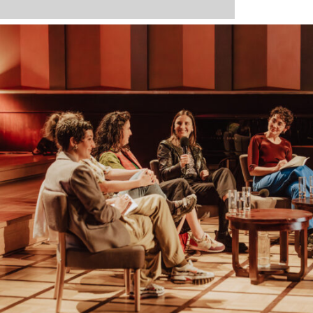
Celles qui font le design – Edition 3
PAF Community – Design: towards greater equ
Celles qui font le design - Édition 2
Celles qui font le design - Édition 1
Celles qui font le design - Édition 0
+