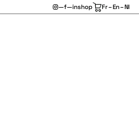
—
f
—
in
shop
Fr
En
Nl